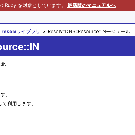
Ruby を対象としています。
最新版のマニュアルへ
resolvライブラリ
Resolv::DNS::Resource::INモジュール
urce::IN
:IN
です。
inして利用します。