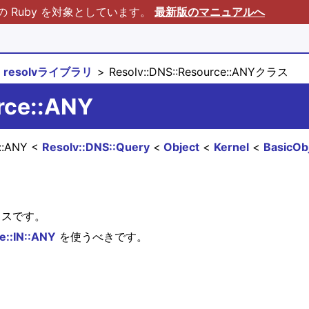
Ruby を対象としています。
最新版のマニュアルへ
resolvライブラリ
Resolv::DNS::Resource::ANYクラス
rce::ANY
e::ANY
Resolv::DNS::Query
Object
Kernel
BasicOb
ラスです。
e::IN::ANY
を使うべきです。