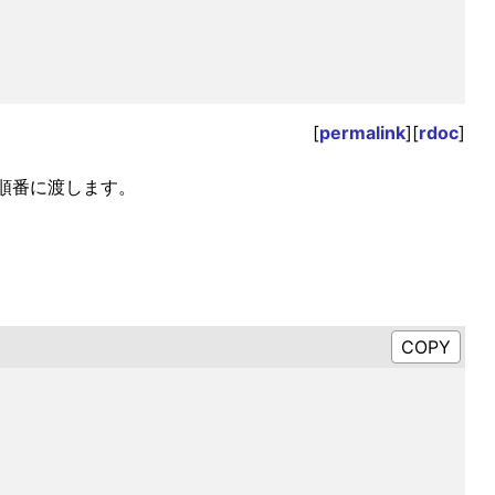
[
permalink
][
rdoc
]
順番に渡します。