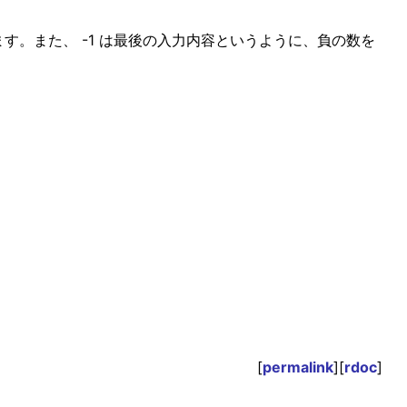
ます。また、 -1 は最後の入力内容というように、負の数を
[
permalink
][
rdoc
]