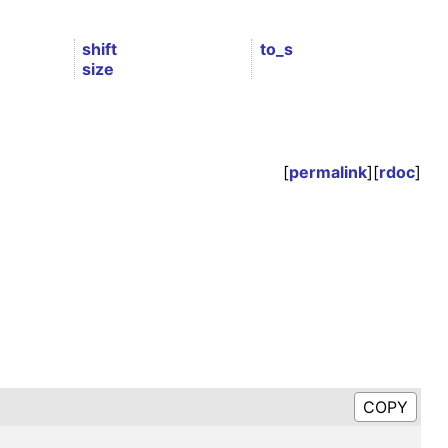
shift
to_s
size
[
permalink
][
rdoc
]