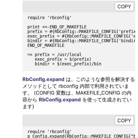
require 'rbconfig'

print <<-END_OF_MAKEFILE

prefix = #{RbConfig::MAKEFILE_CONFIG['prefix'
exec_prefix = #{RbConfig::MAKEFILE_CONFIG['ex
bindir = #{RbConfig::MAKEFILE_CONFIG['bindir'
END_OF_MAKEFILE

=> prefix = /usr/local

   exec_prefix = $(prefix)

RbConfig.expand
は、このような参照を解決する
メソッドとして rbconfig 内部で利用されていま
す。 (CONFIG 変数は、MAKEFILE_CONFIG の内
容から
RbConfig.expand
を使って生成されてい
ます)
require 'rbconfig'

p Config.expand(RbConfig::MAKEFILE_CONFIG["bi