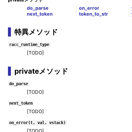
do_parse
on_error
next_token
token_to_str
特異メソッド
racc_runtime_type
[TODO]
privateメソッド
do_parse
[TODO]
next_token
[TODO]
on_error(t, val, vstack)
[TODO]