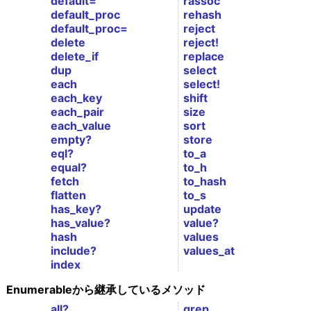
default=
rassoc
default_proc
rehash
default_proc=
reject
delete
reject!
delete_if
replace
dup
select
each
select!
each_key
shift
each_pair
size
each_value
sort
empty?
store
eql?
to_a
equal?
to_h
fetch
to_hash
flatten
to_s
has_key?
update
has_value?
value?
hash
values
include?
values_at
index
Enumerableから継承しているメソッド
all?
grep