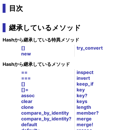
目次
継承しているメソッド
Hashから継承している特異メソッド
[]
try_convert
new
Hashから継承しているメソッド
==
inspect
===
invert
[]
keep_if
[]=
key
assoc
key?
clear
keys
clone
length
compare_by_identity
member?
compare_by_identity?
merge
default
merge!