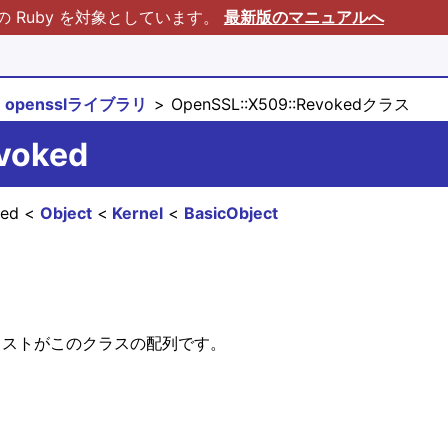
Ruby を対象としています。
最新版のマニュアルへ
opensslライブラリ
OpenSSL::X509::Revokedクラス
voked
ked
Object
Kernel
BasicObject
ストがこのクラスの配列です。