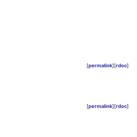
[
permalink
][
rdoc
]
[
permalink
][
rdoc
]