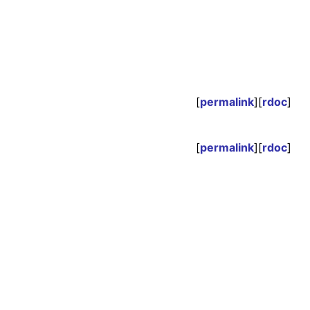
[
permalink
][
rdoc
]
[
permalink
][
rdoc
]