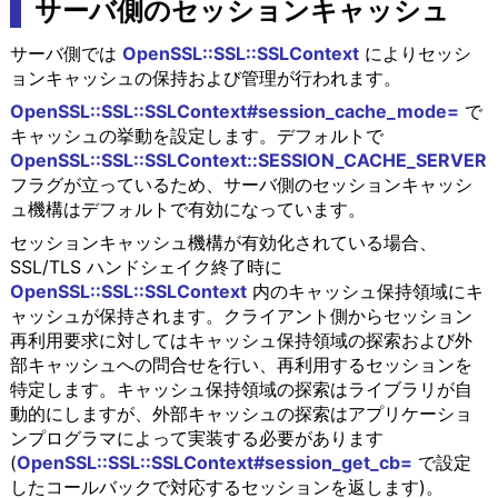
サーバ側のセッションキャッシュ
サーバ側では
OpenSSL::SSL::SSLContext
によりセッシ
ョンキャッシュの保持および管理が行われます。
OpenSSL::SSL::SSLContext#session_cache_mode=
で
キャッシュの挙動を設定します。デフォルトで
OpenSSL::SSL::SSLContext::SESSION_CACHE_SERVER
フラグが立っているため、サーバ側のセッションキャッシ
ュ機構はデフォルトで有効になっています。
セッションキャッシュ機構が有効化されている場合、
SSL/TLS ハンドシェイク終了時に
OpenSSL::SSL::SSLContext
内のキャッシュ保持領域にキ
ャッシュが保持されます。クライアント側からセッション
再利用要求に対してはキャッシュ保持領域の探索および外
部キャッシュへの問合せを行い、再利用するセッションを
特定します。キャッシュ保持領域の探索はライブラリが自
動的にしますが、外部キャッシュの探索はアプリケーショ
ンプログラマによって実装する必要があります
(
OpenSSL::SSL::SSLContext#session_get_cb=
で設定
したコールバックで対応するセッションを返します)。