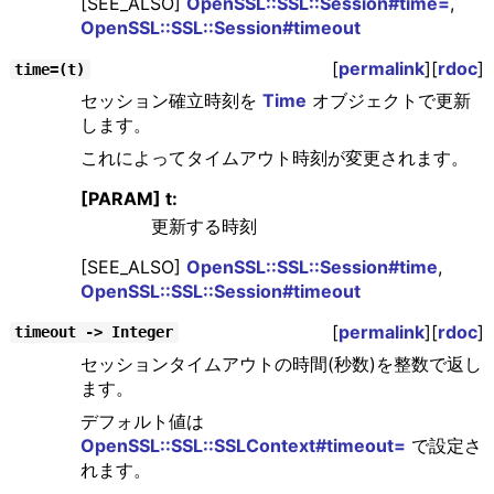
[SEE_ALSO]
OpenSSL::SSL::Session#time=
,
OpenSSL::SSL::Session#timeout
[
permalink
][
rdoc
]
time=(t)
セッション確立時刻を
Time
オブジェクトで更新
します。
これによってタイムアウト時刻が変更されます。
[PARAM] t:
更新する時刻
[SEE_ALSO]
OpenSSL::SSL::Session#time
,
OpenSSL::SSL::Session#timeout
[
permalink
][
rdoc
]
timeout -> Integer
セッションタイムアウトの時間(秒数)を整数で返し
ます。
デフォルト値は
OpenSSL::SSL::SSLContext#timeout=
で設定さ
れます。