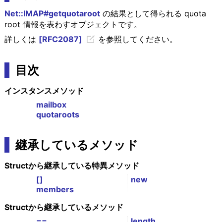
Net::IMAP#getquotaroot
の結果として得られる quota
root 情報を表わすオブジェクトです。
詳しくは
[RFC2087]
を参照してください。
目次
インスタンスメソッド
mailbox
quotaroots
継承しているメソッド
Structから継承している特異メソッド
[]
new
members
Structから継承しているメソッド
==
length