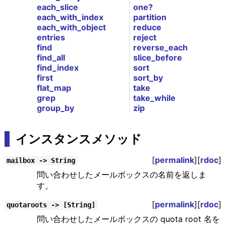
each_slice
one?
each_with_index
partition
each_with_object
reduce
entries
reject
find
reverse_each
find_all
slice_before
find_index
sort
first
sort_by
flat_map
take
grep
take_while
group_by
zip
インスタンスメソッド
[
permalink
][
rdoc
]
mailbox -> String
問い合わせしたメールボックスの名前を返しま
す。
[
permalink
][
rdoc
]
quotaroots -> [String]
問い合わせしたメールボックスの quota root 名を