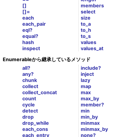
[]
members
[]=
select
each
size
each_pair
to_a
eql?
to_h
equal?
to_s
hash
values
inspect
values_at
Enumerableから継承しているメソッド
all?
include?
any?
inject
chunk
lazy
collect
map
collect_concat
max
count
max_by
cycle
member?
detect
min
drop
min_by
drop_while
minmax
each_cons
minmax_by
each_entry
none?