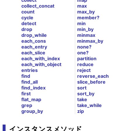
collect
map
collect_concat
max
count
max_by
cycle
member?
detect
min
drop
min_by
drop_while
minmax
each_cons
minmax_by
each_entry
none?
each_slice
one?
each_with_index
partition
each_with_object
reduce
entries
reject
find
reverse_each
find_all
slice_before
find_index
sort
first
sort_by
flat_map
take
grep
take_while
group_by
zip
インスタンスメソッド