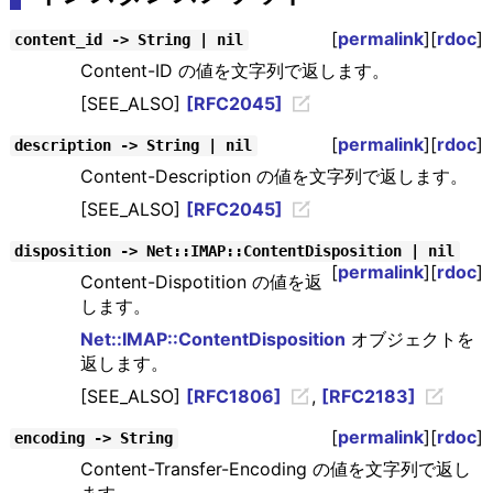
[
permalink
][
rdoc
]
content_id -> String | nil
Content-ID の値を文字列で返します。
[SEE_ALSO]
[RFC2045]
[
permalink
][
rdoc
]
description -> String | nil
Content-Description の値を文字列で返します。
[SEE_ALSO]
[RFC2045]
disposition -> Net::IMAP::ContentDisposition | nil
[
permalink
][
rdoc
]
Content-Dispotition の値を返
します。
Net::IMAP::ContentDisposition
オブジェクトを
返します。
[SEE_ALSO]
[RFC1806]
,
[RFC2183]
[
permalink
][
rdoc
]
encoding -> String
Content-Transfer-Encoding の値を文字列で返し