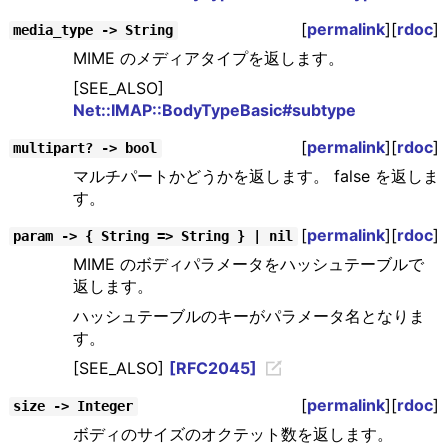
[
permalink
][
rdoc
]
media_type -> String
MIME のメディアタイプを返します。
[SEE_ALSO]
Net::IMAP::BodyTypeBasic#subtype
[
permalink
][
rdoc
]
multipart? -> bool
マルチパートかどうかを返します。 false を返しま
す。
[
permalink
][
rdoc
]
param -> { String => String } | nil
MIME のボディパラメータをハッシュテーブルで
返します。
ハッシュテーブルのキーがパラメータ名となりま
す。
[SEE_ALSO]
[RFC2045]
[
permalink
][
rdoc
]
size -> Integer
ボディのサイズのオクテット数を返します。