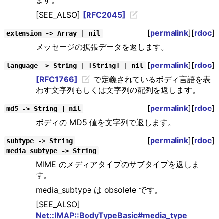
ます。
[SEE_ALSO]
[RFC2045]
[
permalink
][
rdoc
]
extension -> Array | nil
メッセージの拡張データを返します。
[
permalink
][
rdoc
]
language -> String | [String] | nil
[RFC1766]
で定義されているボディ言語を表
わす文字列もしくは文字列の配列を返します。
[
permalink
][
rdoc
]
md5 -> String | nil
ボディの MD5 値を文字列で返します。
[
permalink
][
rdoc
]
subtype -> String
media_subtype -> String
MIME のメディアタイプのサブタイプを返しま
す。
media_subtype は obsolete です。
[SEE_ALSO]
Net::IMAP::BodyTypeBasic#media_type