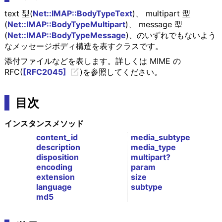
text 型(
Net::IMAP::BodyTypeText
)、 multipart 型
(
Net::IMAP::BodyTypeMultipart
)、 message 型
(
Net::IMAP::BodyTypeMessage
)、のいずれでもないよう
なメッセージボディ構造を表すクラスです。
添付ファイルなどを表します。詳しくは MIME の
RFC(
[RFC2045]
)を参照してください。
目次
インスタンスメソッド
content_id
media_subtype
description
media_type
disposition
multipart?
encoding
param
extension
size
language
subtype
md5