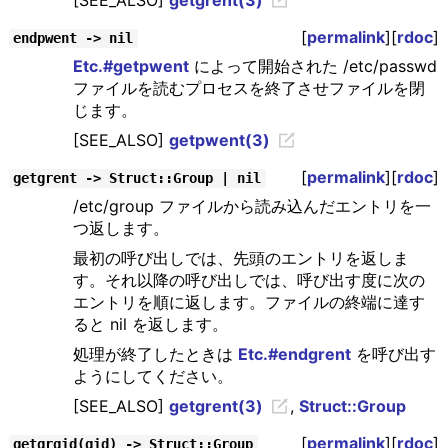
[SEE_ALSO]
getgrent(3)
[
permalink
][
rdoc
]
endpwent -> nil
Etc.#getpwent
によって開始された /etc/passwd
ファイルを読むプロセスを終了させファイルを閉
じます。
[SEE_ALSO]
getpwent(3)
[
permalink
][
rdoc
]
getgrent -> Struct::Group | nil
/etc/group ファイルから読み込んだエントリを一
つ返します。
最初の呼び出しでは、先頭のエントリを返しま
す。それ以降の呼び出しでは、呼び出す度に次の
エントリを順に返します。ファイルの終端に達す
ると nil を返します。
処理が終了したときは
Etc.#endgrent
を呼び出す
ようにしてください。
[SEE_ALSO]
getgrent(3)
,
Struct::Group
[
permalink
][
rdoc
]
getgrgid(gid) -> Struct::Group