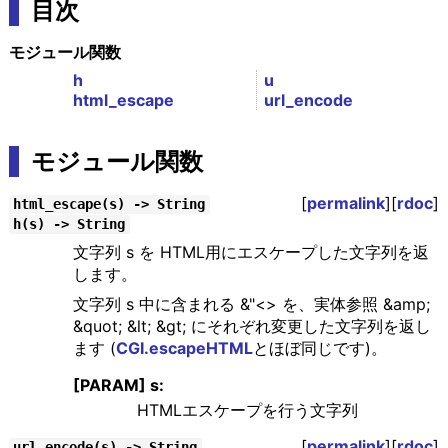
目次
モジュール関数
h
u
html_escape
url_encode
モジュール関数
[
permalink
][
rdoc
]
html_escape(s) -> String
h(s) -> String
文字列 s を HTML用にエスケープした文字列を返
します。
文字列 s 中に含まれる &"<> を、実体参照 &amp;
&quot; &lt; &gt; にそれぞれ変更した文字列を返し
ます (
CGI.escapeHTML
とほぼ同じです)。
[PARAM] s:
HTMLエスケープを行う文字列
[
permalink
][
rdoc
]
url_encode(s) -> String