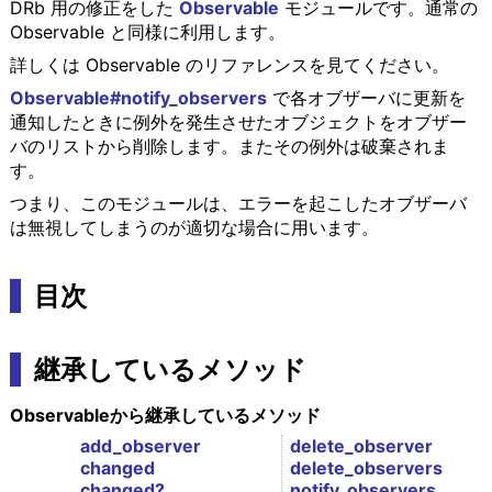
DRb 用の修正をした
Observable
モジュールです。通常の
Observable と同様に利用します。
詳しくは Observable のリファレンスを見てください。
Observable#notify_observers
で各オブザーバに更新を
通知したときに例外を発生させたオブジェクトをオブザー
バのリストから削除します。またその例外は破棄されま
す。
つまり、このモジュールは、エラーを起こしたオブザーバ
は無視してしまうのが適切な場合に用います。
目次
継承しているメソッド
Observableから継承しているメソッド
add_observer
delete_observer
changed
delete_observers
changed?
notify_observers