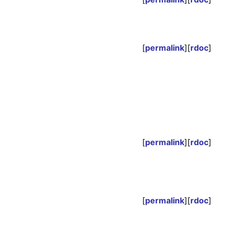
[
permalink
][
rdoc
]
[
permalink
][
rdoc
]
[
permalink
][
rdoc
]