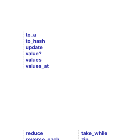
to_a
to_hash
update
value?
values
values_at
reduce
take_while
reverse_each
zip