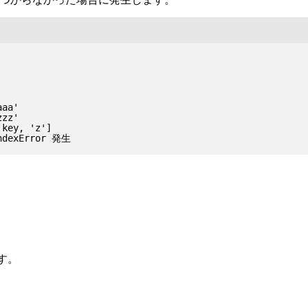
aa'

zz'

key, 'z']

す。