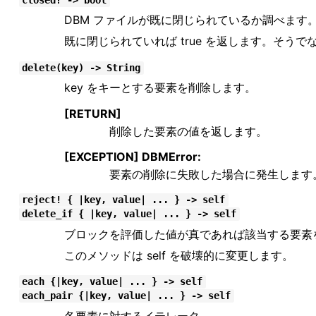
closed? -> bool
DBM ファイルが既に閉じられているか調べます
既に閉じられていれば true を返します。そうでなけ
delete(key) -> String
key をキーとする要素を削除します。
[RETURN]
削除した要素の値を返します。
[EXCEPTION] DBMError:
要素の削除に失敗した場合に発生します
reject! { |key, value| ... } -> self
delete_if { |key, value| ... } -> self
ブロックを評価した値が真であれば該当する要素
このメソッドは self を破壊的に変更します。
each {|key, value| ... } -> self
each_pair {|key, value| ... } -> self
各要素に対するイテレータ。