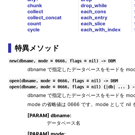
chunk
drop_while
collect
each_cons
collect_concat
each_entry
count
each_slice
cycle
each_with_index
特異メソッド
new(dbname, mode = 0666, flags = nil) -> DBM
dbname で指定したデータベースをモードを m
open(dbname, mode = 0666, flags = nil) -> DBM
open(dbname, mode = 0666, flags = nil) {|db| ... } -
dbname で指定したデータベースをモードを m
mode の省略値は 0666 です。mode として
[PARAM] dbname:
データベース名
[PARAM] mode: