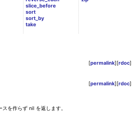
slice_before
sort
sort_by
take
[
permalink
][
rdoc
]
[
permalink
][
rdoc
]
スを作らず nil を返します。