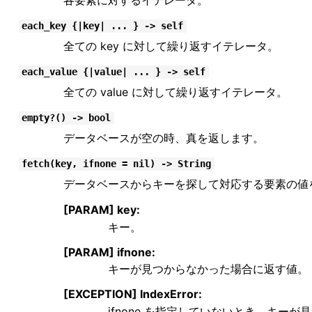
each_key {|key| ... } -> self
全ての key に対して繰り返すイテレータ。
each_value {|value| ... } -> self
全ての value に対して繰り返すイテレータ。
empty?() -> bool
データベースが空の時、真を返します。
fetch(key, ifnone = nil) -> String
データベースからキーを探して対応する要素の値
[PARAM] key:
キー。
[PARAM] ifnone:
キーが見つからなかった場合に返す値。
[EXCEPTION] IndexError:
ifnone を指定していないとき、キー