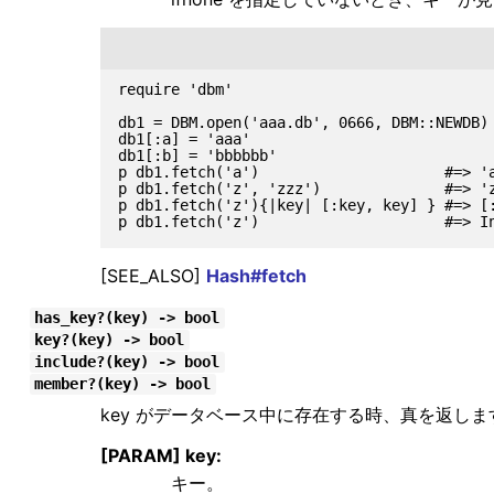
require 'dbm'

db1 = DBM.open('aaa.db', 0666, DBM::NEWDB)

db1[:a] = 'aaa'

db1[:b] = 'bbbbbb'

p db1.fetch('a')                     #=> 'a
p db1.fetch('z', 'zzz')              #=> 'z
p db1.fetch('z'){|key| [:key, key] } #=> [:
[SEE_ALSO]
Hash#fetch
has_key?(key) -> bool
key?(key) -> bool
include?(key) -> bool
member?(key) -> bool
key がデータベース中に存在する時、真を返しま
[PARAM] key:
キー。