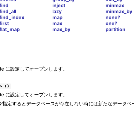
find
inject
minmax
find_all
lazy
minmax_by
find_index
map
none?
first
max
one?
flat_map
max_by
partition
ode に設定してオープンします。
> ()
ode に設定してオープンします。
 nil を指定するとデータベースが存在しない時には新たなデータベー