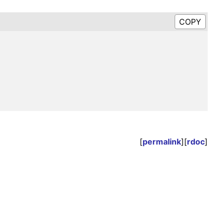
[
permalink
][
rdoc
]