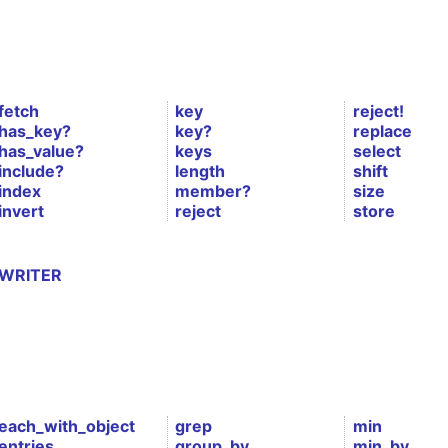
fetch
key
reject!
has_key?
key?
replace
has_value?
keys
select
include?
length
shift
index
member?
size
invert
reject
store
WRITER
each_with_object
grep
min
entries
group_by
min_by