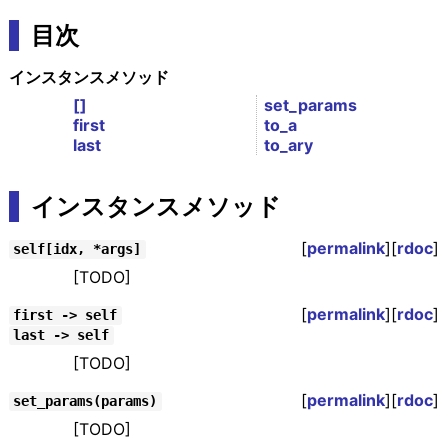
目次
インスタンスメソッド
[]
set_params
first
to_a
last
to_ary
インスタンスメソッド
[
permalink
][
rdoc
]
self[idx, *args]
[TODO]
[
permalink
][
rdoc
]
first -> self
last -> self
[TODO]
[
permalink
][
rdoc
]
set_params(params)
[TODO]