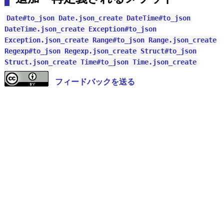
Date#to_json
Date.json_create
DateTime#to_json
DateTime.json_create
Exception#to_json
Exception.json_create
Range#to_json
Range.json_create
Regexp#to_json
Regexp.json_create
Struct#to_json
Struct.json_create
Time#to_json
Time.json_create
フィードバックを送る