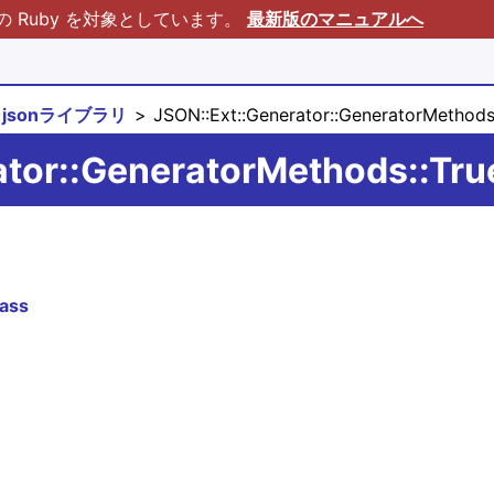
Ruby を対象としています。
最新版のマニュアルへ
jsonライブラリ
JSON::Ext::Generator::GeneratorMeth
ator::GeneratorMethods::Tru
ass