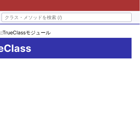
ods::TrueClassモジュール
eClass